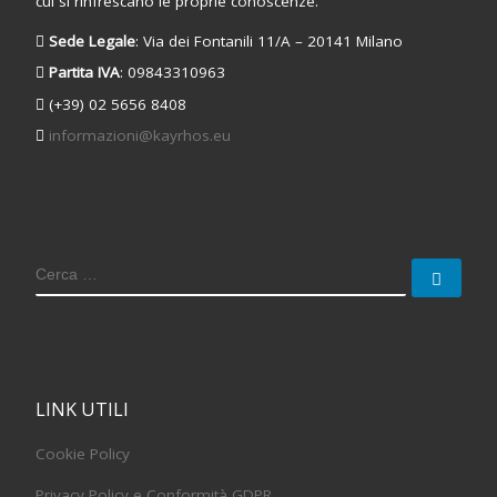
cui si rinfrescano le proprie conoscenze.
Sede Legale
: Via dei Fontanili 11/A – 20141 Milano
Partita IVA
: 09843310963
(+39) 02 5656 8408
informazioni@kayrhos.eu
LINK UTILI
Cookie Policy
Privacy Policy e Conformità GDPR