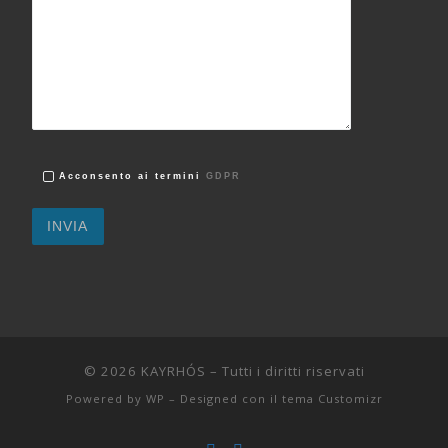
Acconsento ai termini
GDPR
© 2026
KAYRHÓS
– Tutti i diritti riservati
Powered by
WP
– Designed con il
tema Customizr